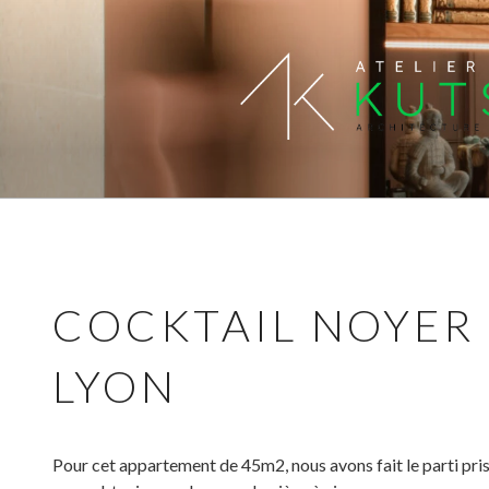
Aller
au
contenu
principal
ATELIER K
Architecture d'intérieur, Architect
COCKTAIL NOYER 
LYON
Pour cet appartement de 45m2, nous avons fait le parti pris