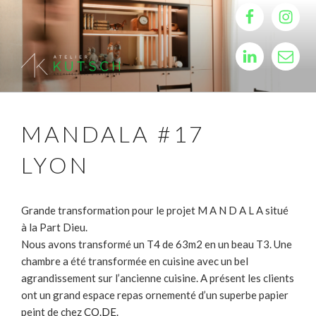
Aller
Facebook
Instagr
au
contenu
LinkedIn
Email
principal
ATELIER KUTSCH
Architecture d'intérieur, Architecte d'intérieur, rénovation, décoration
d'intérieur, décorateur d'intérieur
MANDALA #17
LYON
Grande transformation pour le projet M A N D A L A situé
à la Part Dieu.
Nous avons transformé un T4 de 63m2 en un beau T3. Une
chambre a été transformée en cuisine avec un bel
agrandissement sur l’ancienne cuisine. A présent les clients
ont un grand espace repas ornementé d’un superbe papier
peint de chez
CO.DE
.