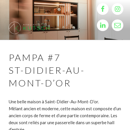
Aller
Facebook
Instagr
au
contenu
LinkedIn
Email
principal
ATELIER KUTSCH
Architecture d'intérieur, Architecte d'intérieur, rénovation, décoration
d'intérieur, décorateur d'intérieur
PAMPA #7
ST-DIDIER-AU-
MONT-D’OR
Une belle maison à Saint-Didier-Au-Mont-D’or.
Mêlant ancien et moderne, cette maison est composée d’un
ancien corps de ferme et d’une partie contemporaine. Les
deux sont reliés par une passerelle dans un superbe hall
d’entrée.